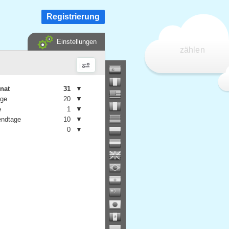
Registrierung
Einstellungen
zählen
nat
31
▼
age
20
▼
e
1
▼
ndtage
10
▼
0
▼