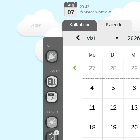
Aug
20:43
07
☕
Morgenkaffee ▼
Kalkulator
Kalender
Jeden
▼
Tag
API
Mo
Di
Mi
27
28
29
EXPORT
4
5
6
11
12
13
TOOLS
18
19
20
0