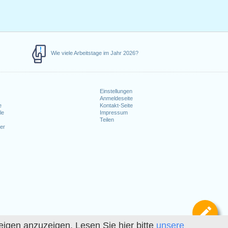
Wie viele Arbeitstage im Jahr 2026?
Einstellungen
Anmeldeseite
e
Kontakt-Seite
le
Impressum
Teilen
er
Def
igen anzuzeigen. Lesen Sie hier bitte
unsere