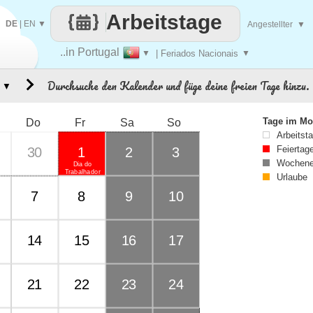
Arbeitstage
DE
|
EN
▼
Angestellter
▼
..in Portugal
▼
| Feriados Nacionais
▼
Durchsuche den Kalender und füge deine freien Tage hinzu.
▼
Tage im Mo
Do
Fr
Sa
So
Arbeitst
Feiertag
30
1
2
3
Wochene
Dia do
Trabalhador
Urlaube
7
8
9
10
14
15
16
17
21
22
23
24