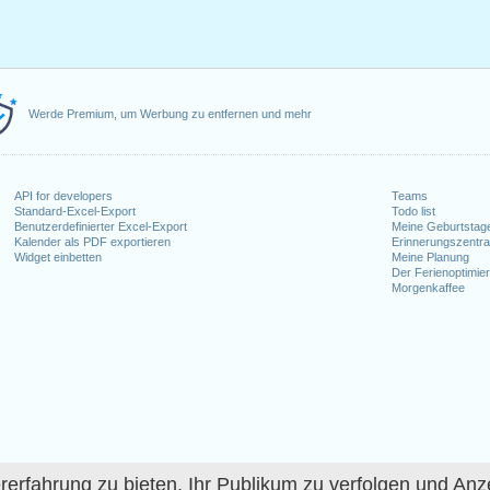
Werde Premium, um Werbung zu entfernen und mehr
API for developers
Teams
Standard-Excel-Export
Todo list
Benutzerdefinierter Excel-Export
Meine Geburtstag
Kalender als PDF exportieren
Erinnerungszentra
Widget einbetten
Meine Planung
Der Ferienoptimier
Morgenkaffee
fahrung zu bieten, Ihr Publikum zu verfolgen und Anze