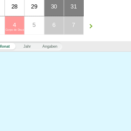
28
29
30
31
4
5
6
7
Corpo de Deus
Monat
Jahr
Angaben