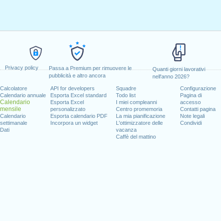
Privacy policy
Passa a Premium per rimuovere le
Quanti giorni lavorativi
pubblicità e altro ancora
nell'anno 2026?
Calcolatore
API for developers
Squadre
Configurazione
Calendario annuale
Esporta Excel standard
Todo list
Pagina di
Calendario
Esporta Excel
I miei compleanni
accesso
mensile
personalizzato
Centro promemoria
Contatti pagina
Calendario
Esporta calendario PDF
La mia pianificazione
Note legali
settimanale
Incorpora un widget
L'ottimizzatore delle
Condividi
Dati
vacanza
Caffè del mattino