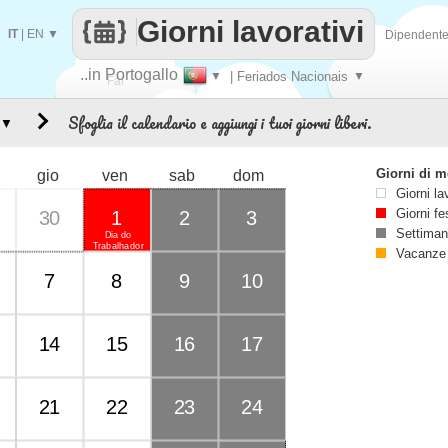
Giorni lavorativi
IT
|
EN
▼
Dipendent
..in Portogallo
▼
| Feriados Nacionais
▼
Fai
Sfoglia il calendario e aggiungi i tuoi giorni liberi.
▼
contare
Giorni di 
gio
ven
sab
dom
Giorni la
Giorni fe
30
1
2
3
Settiman
Dia do
Trabalhador
Vacanze
7
8
9
10
14
15
16
17
21
22
23
24