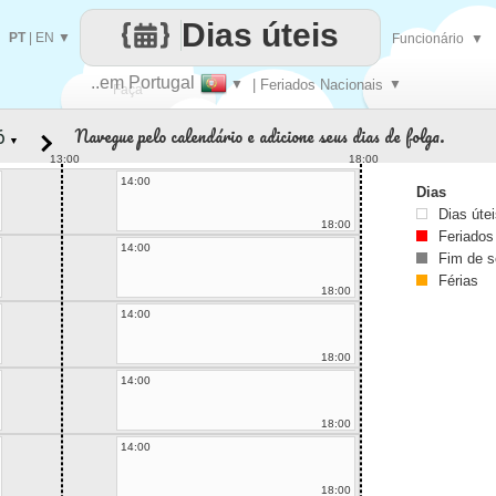
Dias úteis
PT
|
EN
▼
Funcionário
▼
..em Portugal
▼
| Feriados Nacionais
▼
Faça
Navegue pelo calendário e adicione seus dias de folga.
▼
cada
13:00
18:00
14:00
Dias
Dias úte
18:00
Feriados
14:00
Fim de 
Férias
18:00
14:00
18:00
14:00
18:00
14:00
18:00