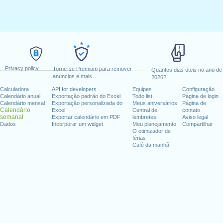
Privacy policy
Torne-se Premium para remover
Quantos dias úteis no ano de
anúncios e mais
2026?
Calculadora
API for developers
Equipes
Configuração
Calendário anual
Exportação padrão do Excel
Todo list
Página de login
Calendário mensal
Exportação personalizada do
Meus aniversários
Página de
Calendário
Excel
Central de
contato
semanal
Exportar calendário em PDF
lembretes
Aviso legal
Dados
Incorporar um widget
Meu planejamento
Compartilhar
O otimizador de
férias
Café da manhã