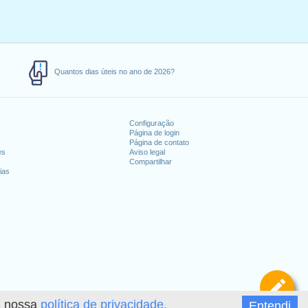
Quantos dias úteis no ano de 2026?
Configuração
Página de login
Página de contato
es
Aviso legal
Compartilhar
ias
De
 a nossa
política de privacidade.
Entendi