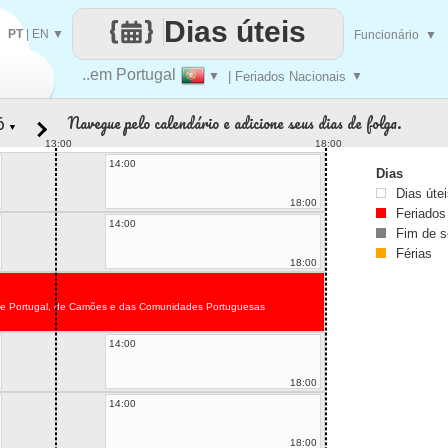
Dias úteis
PT
|
EN
▼
Funcionário
▼
..em Portugal
▼
| Feriados Nacionais
▼
Navegue pelo calendário e adicione seus dias de folga.
▼
13:00
18:00
14:00
Dias
Dias úte
18:00
Feriados
14:00
Fim de 
Férias
18:00
de Portugal, de Camões e das Comunidades Portuguesas
14:00
18:00
14:00
18:00