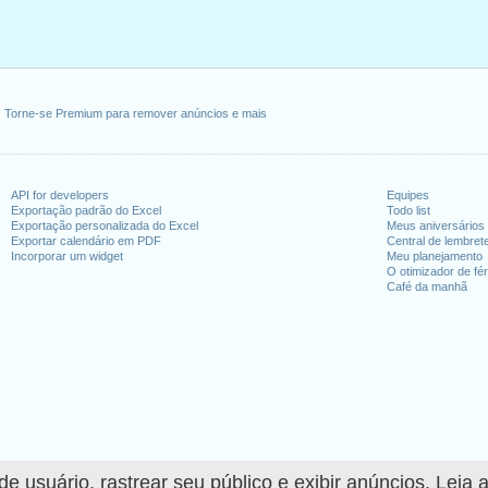
Torne-se Premium para remover anúncios e mais
API for developers
Equipes
Exportação padrão do Excel
Todo list
Exportação personalizada do Excel
Meus aniversários
Exportar calendário em PDF
Central de lembret
Incorporar um widget
Meu planejamento
O otimizador de fér
Café da manhã
 usuário, rastrear seu público e exibir anúncios. Leia