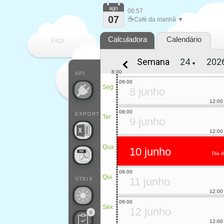
ago
06:57
07
☕
Café da manhã ▼
Calculadora
Calendário
Faça
Semana
▼
cada
8:00
API
08:00
Seg
8 junho
12:00
08:00
EXPORT
Ter
9 junho
12:00
Qua
10 junho
Dia 
08:00
Qui
11 junho
ÚTEIS
12:00
08:00
Sex
12 junho
0
12:00