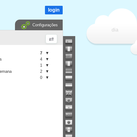
login
Configurações
dia
7
▼
is
4
▼
1
▼
semana
2
▼
0
▼