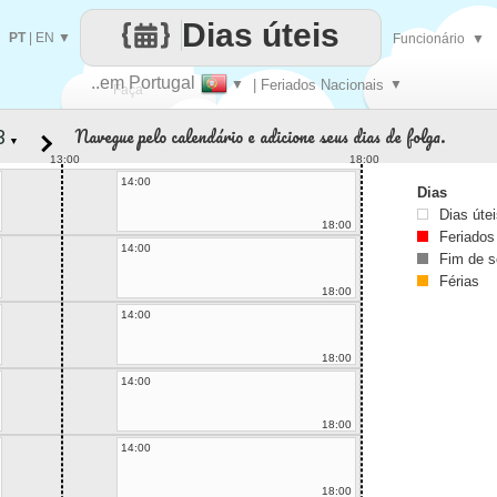
Dias úteis
PT
|
EN
▼
Funcionário
▼
..em Portugal
▼
| Feriados Nacionais
▼
Faça
Navegue pelo calendário e adicione seus dias de folga.
▼
cada
13:00
18:00
14:00
Dias
Dias úte
18:00
Feriados
14:00
Fim de 
Férias
18:00
14:00
18:00
14:00
18:00
14:00
18:00