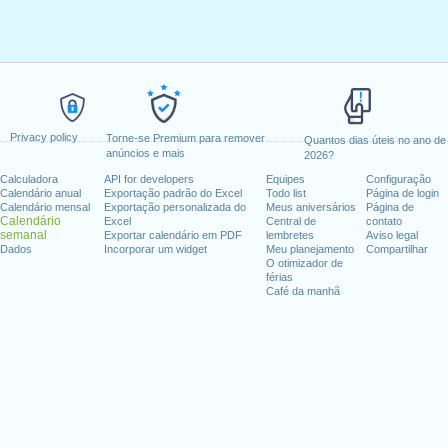
Privacy policy
Torne-se Premium para remover
Quantos dias úteis no ano de
anúncios e mais
2026?
Calculadora
API for developers
Equipes
Configuração
Calendário anual
Exportação padrão do Excel
Todo list
Página de login
Calendário mensal
Exportação personalizada do
Meus aniversários
Página de
Calendário
Excel
Central de
contato
semanal
Exportar calendário em PDF
lembretes
Aviso legal
Dados
Incorporar um widget
Meu planejamento
Compartilhar
O otimizador de
férias
Café da manhã