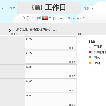
工作日
ZH
|
EN
▼
雇员
▼
..在 Portugal
▼
| Feriados Nacionais
▼
让
浏览日历并添加你的休息日。
每一天
13:00
18:00
14:00
日期
工作日
18:00
公共假日
14:00
周末
18:00
假期
14:00
18:00
14:00
18:00
14:00
18:00