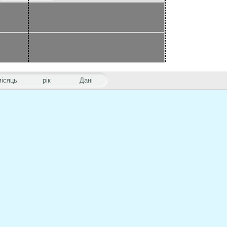
місяць
рік
Дані