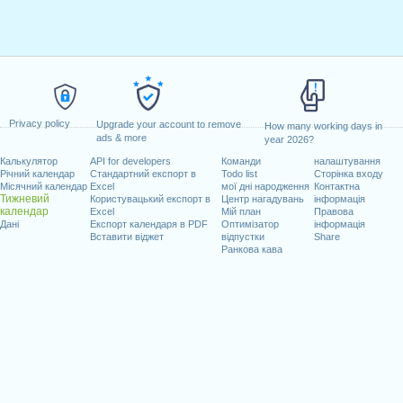
Privacy policy
Upgrade your account to remove
How many working days in
ads & more
year 2026?
Калькулятор
API for developers
Команди
налаштування
Річний календар
Стандартний експорт в
Todo list
Сторінка входу
Місячний календар
Excel
мої дні народження
Контактна
Тижневий
Користувацький експорт в
Центр нагадувань
інформація
календар
Excel
Мій план
Правова
Дані
Експорт календаря в PDF
Оптимізатор
інформація
Вставити віджет
відпустки
Share
Ранкова кава