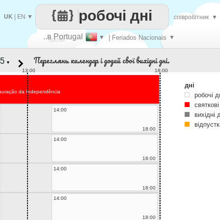
робочі дні
UK
|
EN
▼
співробітник
▼
..в Portugal
▼
| Feriados Nacionais
▼
Зроби
Переглянь календар і додай свої вихідні дні.
▼
кожен
13:00
18:00
дні
auração da Independência
робочі д
святкові
14:00
вихідні 
відпустк
18:00
14:00
18:00
14:00
18:00
14:00
18:00