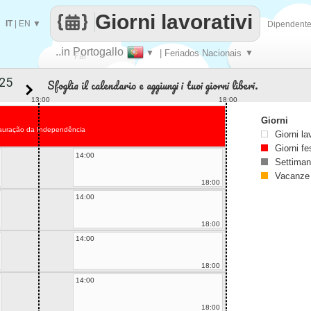
Giorni lavorativi
IT
|
EN
▼
Dipendent
..in Portogallo
▼
| Feriados Nacionais
▼
Fai
Sfoglia il calendario e aggiungi i tuoi giorni liberi.
contare
13:00
18:00
Giorni
auração da Independência
Giorni la
Giorni fe
14:00
Settiman
Vacanze
18:00
14:00
18:00
14:00
18:00
14:00
18:00