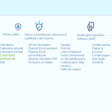
Privacy policy
Passa a Premium per rimuovere le
Quanti giorni lavorativi
pubblicità e altro ancora
nell'anno 2026?
Calcolatore
API for developers
Squadre
Configurazione
Calendario annuale
Esporta Excel standard
Todo list
Pagina di
Calendario mensile
Esporta Excel
I miei compleanni
accesso
Calendario
personalizzato
Centro promemoria
Contatti pagina
settimanale
Esporta calendario PDF
La mia pianificazione
Note legali
Dati
Incorpora un widget
L'ottimizzatore delle
Condividi
vacanza
Caffè del mattino