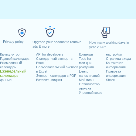
Privacy policy
Upgrade your account to remove
How many working days in
ads & more
year 2026?
Калькулятор
API for developers
Команды
настройки
Годовой календарь
Стандартный экспорт в
Todo list
Страница входа
Ежемесячный
Excel
мои дни
Контактная
календарь
Пользовательский экспорт
рождения
информация
Еженедельный
в Excel
Центр
Правовая
календарь
Экспорт календаря в PDF
напоминаний
информация
данные
Вставить виджет
Мой план
Share
Оптимизатор
отпуска
Утренний кофе