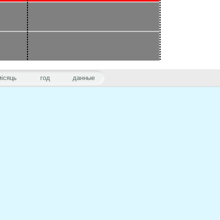
місяць
год
данные