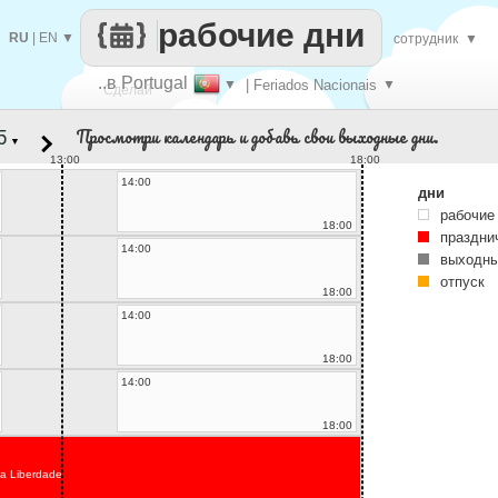
рабочие дни
RU
|
EN
▼
сотрудник
▼
..в Portugal
▼
| Feriados Nacionais
▼
Сделай
Просмотри календарь и добавь свои выходные дни.
▼
каждый
13:00
18:00
14:00
дни
рабочие
18:00
праздни
14:00
выходны
отпуск
18:00
14:00
18:00
14:00
18:00
da Liberdade