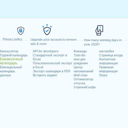
Privacy policy
Upgrade your account to remove
How many working days in
ads & more
year 2026?
Калькулятор
API for developers
Команды
настройки
Годовой календарь
Стандартный экспорт в
Todo list
Страница входа
Ежемесячный
Excel
мои дни
Контактная
календарь
Пользовательский экспорт
рождения
информация
Еженедельный
в Excel
Центр
Правовая
календарь
Экспорт календаря в PDF
напоминаний
информация
данные
Вставить виджет
Мой план
Share
Оптимизатор
отпуска
Утренний кофе