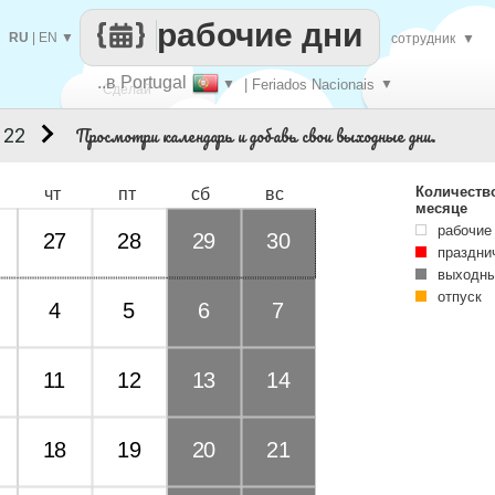
рабочие дни
RU
|
EN
▼
сотрудник
▼
..в Portugal
▼
| Feriados Nacionais
▼
Сделай
Просмотри календарь и добавь свои выходные дни.
 22
каждый
Количеств
чт
пт
сб
вс
месяце
рабочие
27
28
29
30
праздни
выходны
отпуск
4
5
6
7
11
12
13
14
18
19
20
21