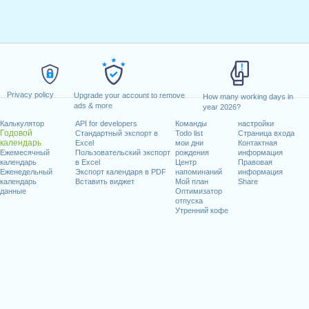
Privacy policy
Upgrade your account to remove
How many working days in
ads & more
year 2026?
Калькулятор
API for developers
Команды
настройки
Годовой
Стандартный экспорт в
Todo list
Страница входа
календарь
Excel
мои дни
Контактная
Ежемесячный
Пользовательский экспорт
рождения
информация
календарь
в Excel
Центр
Правовая
Еженедельный
Экспорт календаря в PDF
напоминаний
информация
календарь
Вставить виджет
Мой план
Share
данные
Оптимизатор
отпуска
Утренний кофе