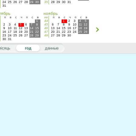
24
25
26
27
28
29
30
35
28
29
30
31
31
тябрь
ноябрь
п
в
с
ч
п
с
в
не
п
в
с
ч
п
с
в
1
44
1
2
3
4
5
2
3
4
5
6
7
8
45
6
7
8
9
10
11
12
9
10
11
12
13
14
15
46
13
14
15
16
17
18
19
16
17
18
19
20
21
22
47
20
21
22
23
24
25
26
23
24
25
26
27
28
29
48
27
28
29
30
30
31
місяць
год
данные