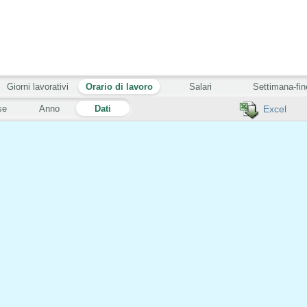
Giorni lavorativi
Orario di lavoro
Salari
Settimana-fin
se
Anno
Dati
Excel