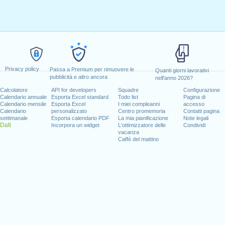
Privacy policy
Passa a Premium per rimuovere le
Quanti giorni lavorativi
pubblicità e altro ancora
nell'anno 2026?
Calcolatore
API for developers
Squadre
Configurazione
Calendario annuale
Esporta Excel standard
Todo list
Pagina di
Calendario mensile
Esporta Excel
I miei compleanni
accesso
Calendario
personalizzato
Centro promemoria
Contatti pagina
settimanale
Esporta calendario PDF
La mia pianificazione
Note legali
Dati
Incorpora un widget
L'ottimizzatore delle
Condividi
vacanza
Caffè del mattino