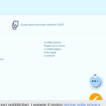
Quanti giorni lavorativi nell'anno 2026?
Configurazione
Pagina di accesso
Contatti pagina
Note legali
Condividi
nza
AI
Def
unci pubblicitari. Leggete il nostro
norme sulla privacy .