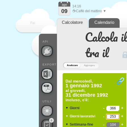
ago
14:16
09
☕
Caffè del mattino ▼
Calcolatore
Calendario
Fai
Calcola il
contare
API
tra il
EXPORT
Analizzare
Aggiungere
Dal
mercoledì,
1 gennaio 1992
al
giovedi,
31 dicembre 1992
incluso, c'è:
UTILI
-
+
Giorni
▼
-
+
Giorni lavorativi
▼
0
-
+
Settimana-fine
▼