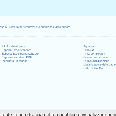
ssa a Premium per rimuovere le pubblicità e altro ancora
API for developers
Squadre
Esporta Excel standard
Todo list
Esporta Excel personalizzato
I miei compleanni
Esporta calendario PDF
Centro promemoria
Incorpora un widget
La mia pianificazione
L'ottimizzatore delle vaca
Caffè del mattino
utente, tenere traccia del tuo pubblico e visualizzare ann