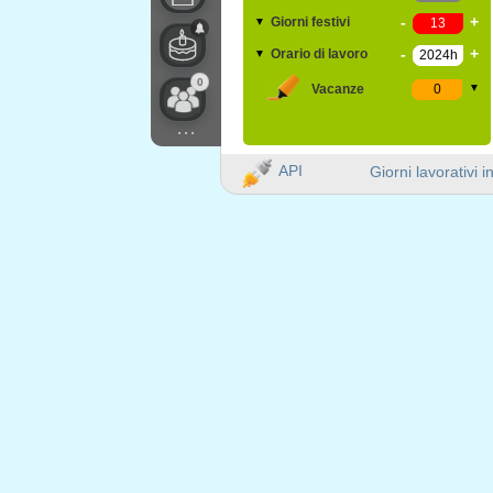
-
+
Giorni festivi
▼
-
+
Orario di lavoro
▼
0
Vacanze
▼
...
API
Giorni lavorativi i