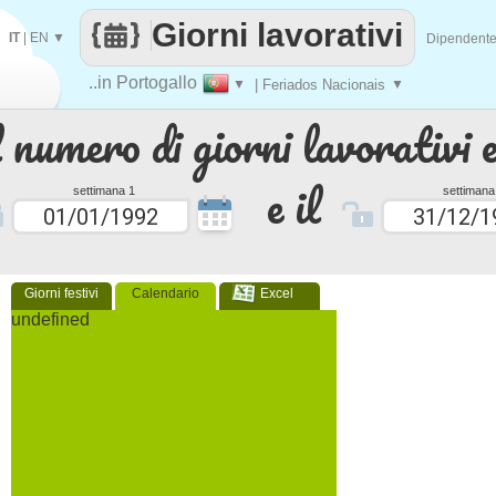
Giorni lavorativi
IT
|
EN
▼
Dipendent
..in Portogallo
▼
| Feriados Nacionais
▼
 numero di giorni lavorativi e
e il
settimana 1
settimana
Giorni festivi
Calendario
Excel
undefined