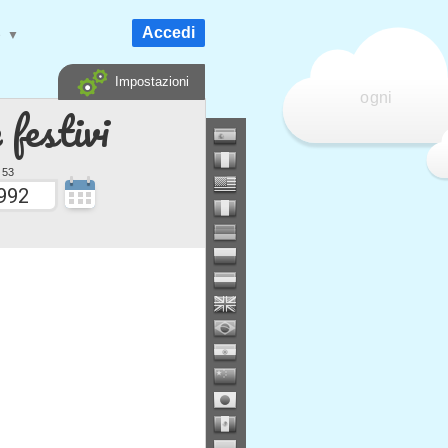
Accedi
e
▼
Impostazioni
ogni
 festivi
 53