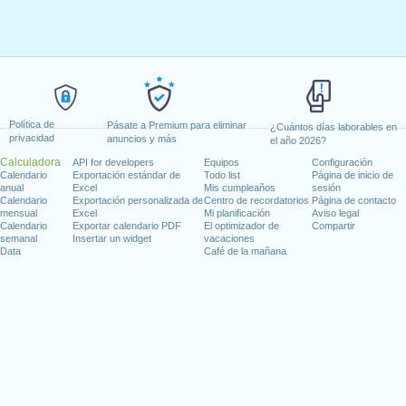
Política de
Pásate a Premium para eliminar
¿Cuántos días laborables en
privacidad
anuncios y más
el año 2026?
Calculadora
API for developers
Equipos
Configuración
Calendario
Exportación estándar de
Todo list
Página de inicio de
anual
Excel
Mis cumpleaños
sesión
Calendario
Exportación personalizada de
Centro de recordatorios
Página de contacto
mensual
Excel
Mi planificación
Aviso legal
Calendario
Exportar calendario PDF
El optimizador de
Compartir
semanal
Insertar un widget
vacaciones
Data
Café de la mañana