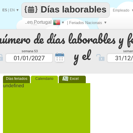
Días laborables
ES
|
EN
▼
Empleado
..en Portugal
▼
| Feriados Nacionais
▼
Haz
número de días laborables y f
que
y el
semana 53
seman
Días feriados
Calendario
Excel
undefined