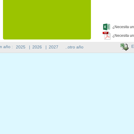
¿Necesita un
¿Necesita un
E
n año :
2025
|
2026
|
2027
..otro año