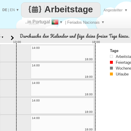
Arbeitstage
DE
|
EN
▼
Angestellter
▼
..in Portugal
▼
| Feriados Nacionais
▼
Jeden
Durchsuche den Kalender und füge deine freien Tage hinzu.
▼
Tag
13:00
18:00
14:00
Tage
Arbeitst
18:00
Feiertag
14:00
Wochene
Urlaube
18:00
14:00
18:00
14:00
18:00
14:00
18:00