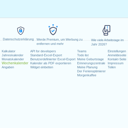
Datenschutzerklärung
Werde Premium, um Werbung zu
Wie viele Arbeitstage im
entfernen und mehr
Jahr 2026?
Kalkulator
API for developers
Teams
Einstellungen
Jahreskalender
Standard-Excel-Export
Todo list
Anmeldeseite
Monatskalender
Benutzerdefinierter Excel-Export
Meine Geburtstage
Kontakt-Seite
Wochenkalender
Kalender als PDF exportieren
Erinnerungszentrale
Impressum
Angaben
Widget einbetten
Meine Planung
Teilen
Der Ferienoptimierer
Morgenkaffee