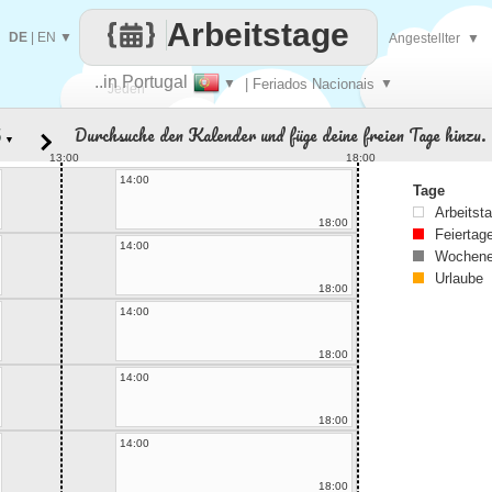
Arbeitstage
DE
|
EN
▼
Angestellter
▼
..in Portugal
▼
| Feriados Nacionais
▼
Jeden
Durchsuche den Kalender und füge deine freien Tage hinzu.
▼
Tag
13:00
18:00
14:00
Tage
Arbeitst
18:00
Feiertag
14:00
Wochene
Urlaube
18:00
14:00
18:00
14:00
18:00
14:00
18:00