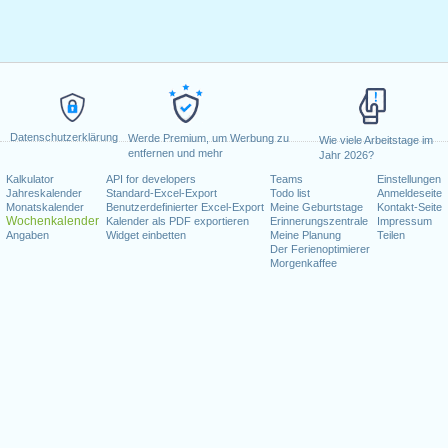
Datenschutzerklärung
Werde Premium, um Werbung zu
Wie viele Arbeitstage im
entfernen und mehr
Jahr 2026?
Kalkulator
API for developers
Teams
Einstellungen
Jahreskalender
Standard-Excel-Export
Todo list
Anmeldeseite
Monatskalender
Benutzerdefinierter Excel-Export
Meine Geburtstage
Kontakt-Seite
Wochenkalender
Kalender als PDF exportieren
Erinnerungszentrale
Impressum
Angaben
Widget einbetten
Meine Planung
Teilen
Der Ferienoptimierer
Morgenkaffee