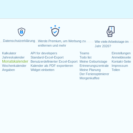
Datenschutzerklärung
Werde Premium, um Werbung zu
Wie viele Arbeitstage im
entfernen und mehr
Jahr 2026?
Kalkulator
API for developers
Teams
Einstellungen
Jahreskalender
Standard-Excel-Export
Todo list
Anmeldeseite
Monatskalender
Benutzerdefinierter Excel-Export
Meine Geburtstage
Kontakt-Seite
Wochenkalender
Kalender als PDF exportieren
Erinnerungszentrale
Impressum
Angaben
Widget einbetten
Meine Planung
Teilen
Der Ferienoptimierer
Morgenkaffee