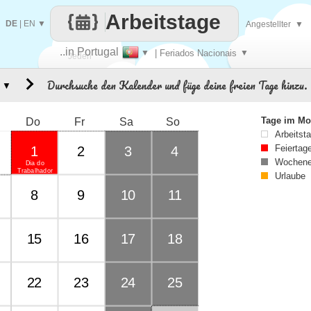
Arbeitstage
DE
|
EN
▼
Angestellter
▼
..in Portugal
▼
| Feriados Nacionais
▼
Jeden
Durchsuche den Kalender und füge deine freien Tage hinzu.
▼
Tag
Tage im Mo
Do
Fr
Sa
So
Arbeitst
Feiertag
1
2
3
4
Wochene
Dia do
Trabalhador
Urlaube
8
9
10
11
15
16
17
18
22
23
24
25