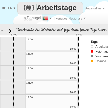
Arbeitstage
DE
|
EN
▼
Angestellter
▼
..in Portugal
▼
| Feriados Nacionais
▼
Jeden
Durchsuche den Kalender und füge deine freien Tage hinzu.
▼
Tag
13:00
18:00
14:00
Tage
Arbeitst
18:00
Feiertag
14:00
Wochene
Urlaube
18:00
14:00
18:00
14:00
18:00
14:00
18:00