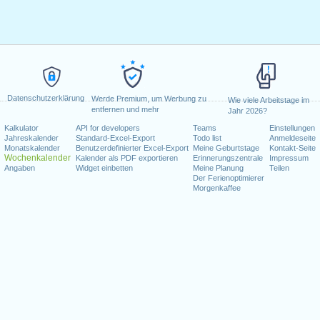
Datenschutzerklärung
Werde Premium, um Werbung zu
Wie viele Arbeitstage im
entfernen und mehr
Jahr 2026?
Kalkulator
API for developers
Teams
Einstellungen
Jahreskalender
Standard-Excel-Export
Todo list
Anmeldeseite
Monatskalender
Benutzerdefinierter Excel-Export
Meine Geburtstage
Kontakt-Seite
Wochenkalender
Kalender als PDF exportieren
Erinnerungszentrale
Impressum
Angaben
Widget einbetten
Meine Planung
Teilen
Der Ferienoptimierer
Morgenkaffee