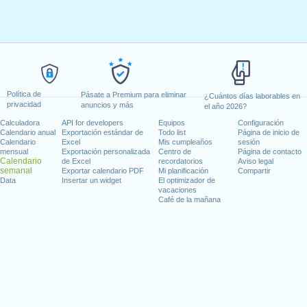
Política de
Pásate a Premium para eliminar
¿Cuántos días laborables en
privacidad
anuncios y más
el año 2026?
Calculadora
API for developers
Equipos
Configuración
Calendario anual
Exportación estándar de
Todo list
Página de inicio de
Calendario
Excel
Mis cumpleaños
sesión
mensual
Exportación personalizada
Centro de
Página de contacto
Calendario
de Excel
recordatorios
Aviso legal
semanal
Exportar calendario PDF
Mi planificación
Compartir
Data
Insertar un widget
El optimizador de
vacaciones
Café de la mañana