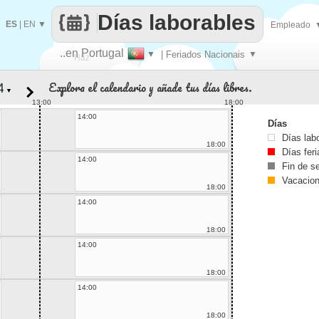
Días laborables
ES
|
EN
▼
Empleado
..en Portugal
▼
| Feriados Nacionais
▼
Haz
Explora el calendario y añade tus días libres.
▼
que
13:00
18:00
14:00
Días
Días lab
18:00
Días fer
14:00
Fin de 
Vacacio
18:00
14:00
18:00
14:00
18:00
14:00
18:00