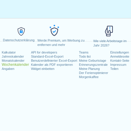
Datenschutzerklärung
Werde Premium, um Werbung zu
Wie viele Arbeitstage im
entfernen und mehr
Jahr 2026?
Kalkulator
API for developers
Teams
Einstellungen
Jahreskalender
Standard-Excel-Export
Todo list
Anmeldeseite
Monatskalender
Benutzerdefinierter Excel-Export
Meine Geburtstage
Kontakt-Seite
Wochenkalender
Kalender als PDF exportieren
Erinnerungszentrale
Impressum
Angaben
Widget einbetten
Meine Planung
Teilen
Der Ferienoptimierer
Morgenkaffee