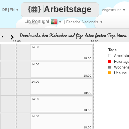
Arbeitstage
DE
|
EN
▼
Angestellter
▼
..in Portugal
▼
| Feriados Nacionais
▼
Jeden
Durchsuche den Kalender und füge deine freien Tage hinzu.
▼
Tag
13:00
18:00
14:00
Tage
Arbeitst
18:00
Feiertag
14:00
Wochene
Urlaube
18:00
14:00
18:00
14:00
18:00
14:00
18:00