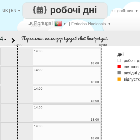
робочі дні
UK
|
EN
▼
співробітник
▼
..в Portugal
▼
| Feriados Nacionais
▼
Зроби
Переглянь календар і додай свої вихідні дні.
▼
кожен
13:00
18:00
14:00
дні
робочі д
18:00
святкові
14:00
вихідні 
відпустк
18:00
14:00
18:00
14:00
18:00
14:00
18:00