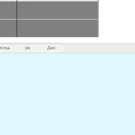
місяць
рік
Дані