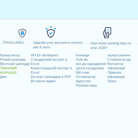
Privacy policy
Upgrade your account to remove
How many working days in
ads & more
year 2026?
Калькулятор
API for developers
Команди
налаштування
Річний календар
Стандартний експорт в
Todo list
Сторінка входу
Місячний календар
Excel
мої дні народження
Контактна
Тижневий
Користувацький експорт в
Центр нагадувань
інформація
календар
Excel
Мій план
Правова
Дані
Експорт календаря в PDF
Оптимізатор
інформація
Вставити віджет
відпустки
Share
Ранкова кава