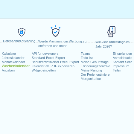
Datenschutzerklärung
Werde Premium, um Werbung zu
Wie viele Arbeitstage im
entfernen und mehr
Jahr 2026?
Kalkulator
API for developers
Teams
Einstellungen
Jahreskalender
Standard-Excel-Export
Todo list
Anmeldeseite
Monatskalender
Benutzerdefinierter Excel-Export
Meine Geburtstage
Kontakt-Seite
Wochenkalender
Kalender als PDF exportieren
Erinnerungszentrale
Impressum
Angaben
Widget einbetten
Meine Planung
Teilen
Der Ferienoptimierer
Morgenkaffee