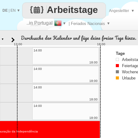
Arbeitstage
DE
|
EN
▼
Angestellter
▼
..in Portugal
▼
| Feriados Nacionais
▼
Jeden
Durchsuche den Kalender und füge deine freien Tage hinzu.
▼
Tag
13:00
18:00
14:00
Tage
Arbeitst
18:00
Feiertag
14:00
Wochene
Urlaube
18:00
14:00
18:00
14:00
18:00
auração da Independência