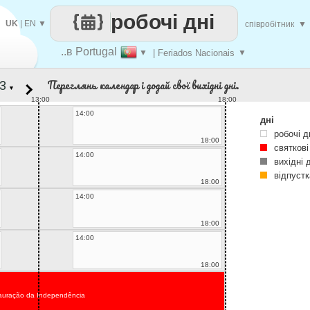
робочі дні
UK
|
EN
▼
співробітник
▼
..в Portugal
▼
| Feriados Nacionais
▼
Переглянь календар і додай свої вихідні дні.
▼
13:00
18:00
14:00
дні
робочі д
18:00
святкові
14:00
вихідні 
відпустк
18:00
14:00
18:00
14:00
18:00
auração da Independência