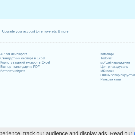
Upgrade your account to remove ads & more
API for developers
Команди
Стандартний експорт в Excel
Todo list
Користувацький експорт в Excel
мої дні народження
Експорт календаря в PDF
Центр нагадувань
Вставити віджет
Мій план
Оптимізатор відпустк
Ранкова кава
perience, track our audience and display ads. Read our