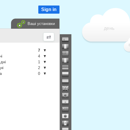
Sign in
Ваші установки
день
7
▼
ні
4
▼
 дні
1
▼
дні
2
▼
а
0
▼