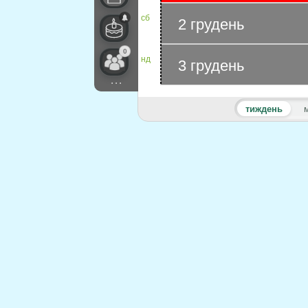
сб
2 грудень
0
нд
3 грудень
...
тиждень