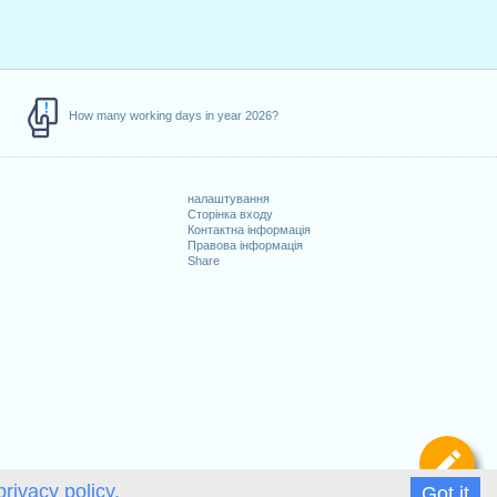
How many working days in year 2026?
налаштування
Сторінка входу
Контактна інформація
Правова інформація
Share
и
Ви
privacy policy.
Got it