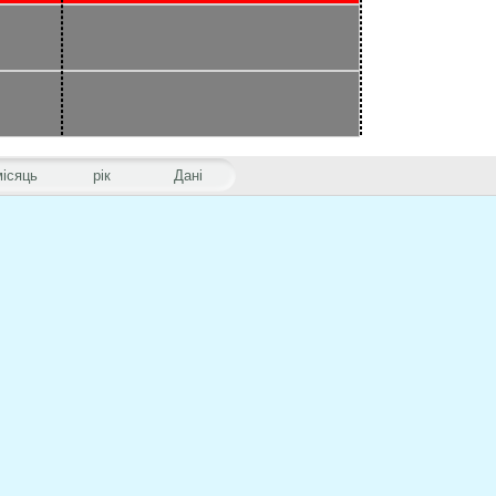
місяць
рік
Дані