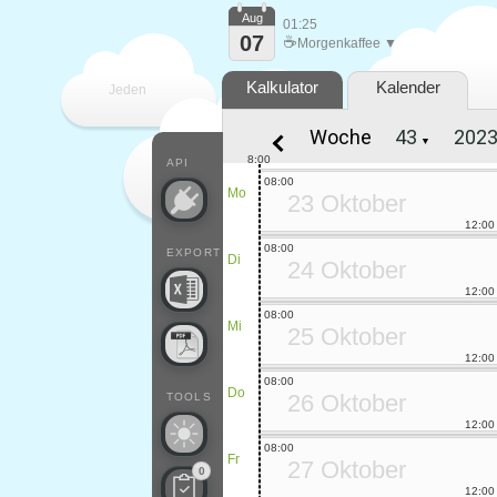
Aug
01:25
07
☕
Morgenkaffee ▼
Kalkulator
Kalender
Jeden
Woche
▼
Tag
8:00
API
08:00
Mo
23 Oktober
12:00
08:00
EXPORT
Di
24 Oktober
12:00
08:00
Mi
25 Oktober
12:00
08:00
Do
26 Oktober
TOOLS
12:00
08:00
Fr
27 Oktober
0
12:00