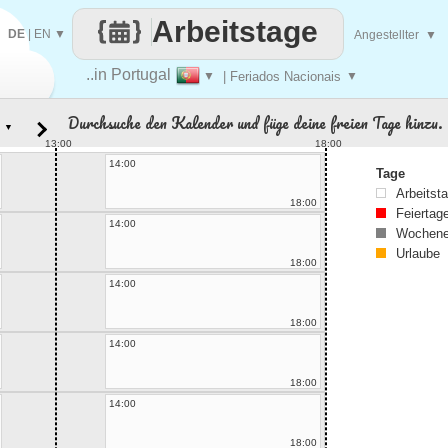
Arbeitstage
DE
|
EN
▼
Angestellter
▼
..in Portugal
▼
| Feriados Nacionais
▼
Durchsuche den Kalender und füge deine freien Tage hinzu.
▼
13:00
18:00
14:00
Tage
Arbeitst
18:00
Feiertag
14:00
Wochene
Urlaube
18:00
14:00
18:00
14:00
18:00
14:00
18:00