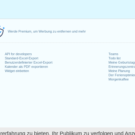
Werde Premium, um Werbung zu entfernen und mehr
API for developers
Teams
Standard-Excel-Export
Todo list
Benutzerdefinierter Excel-Export
Meine Geburtstag
Kalender als PDF exportieren
Erinnerungszentra
Widget einbetten
Meine Planung
Der Ferienoptimie
Morgenkaffee
fahrung zu bieten, Ihr Publikum zu verfolgen und Anze