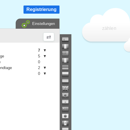
Registrierung
Einstellungen
zählen
7
▼
age
5
▼
e
0
ndtage
2
▼
0
▼