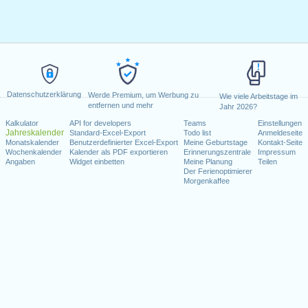
Datenschutzerklärung
Werde Premium, um Werbung zu
Wie viele Arbeitstage im
entfernen und mehr
Jahr 2026?
Kalkulator
API for developers
Teams
Einstellungen
Jahreskalender
Standard-Excel-Export
Todo list
Anmeldeseite
Monatskalender
Benutzerdefinierter Excel-Export
Meine Geburtstage
Kontakt-Seite
Wochenkalender
Kalender als PDF exportieren
Erinnerungszentrale
Impressum
Angaben
Widget einbetten
Meine Planung
Teilen
Der Ferienoptimierer
Morgenkaffee