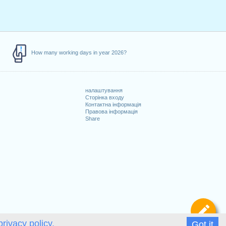
How many working days in year 2026?
налаштування
Сторінка входу
Контактна інформація
Правова інформація
Share
и
Ви
privacy policy.
Got it