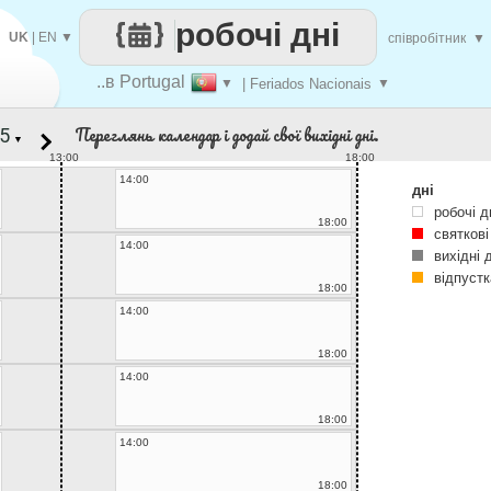
робочі дні
UK
|
EN
▼
співробітник
▼
..в Portugal
▼
| Feriados Nacionais
▼
Переглянь календар і додай свої вихідні дні.
▼
13:00
18:00
14:00
дні
робочі д
18:00
святкові
14:00
вихідні 
відпустк
18:00
14:00
18:00
14:00
18:00
14:00
18:00