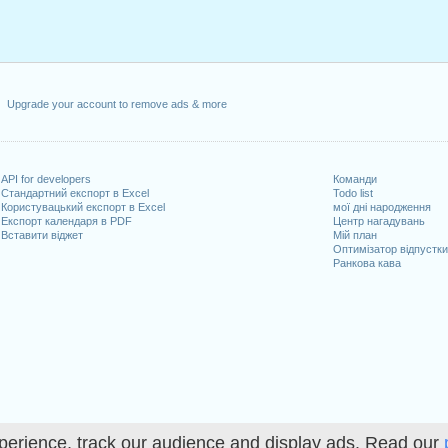
Upgrade your account to remove ads & more
API for developers
Команди
Стандартний експорт в Excel
Todo list
Користувацький експорт в Excel
мої дні народження
Експорт календаря в PDF
Центр нагадувань
Вставити віджет
Мій план
Оптимізатор відпустк
Ранкова кава
perience, track our audience and display ads. Read our