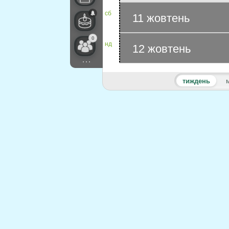
сб
11 жовтень
0
нд
12 жовтень
...
тиждень