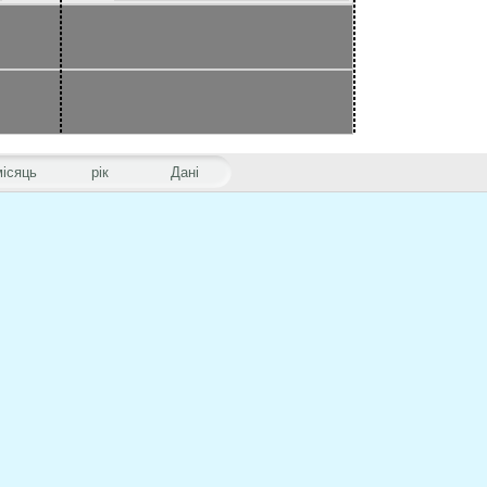
місяць
рік
Дані