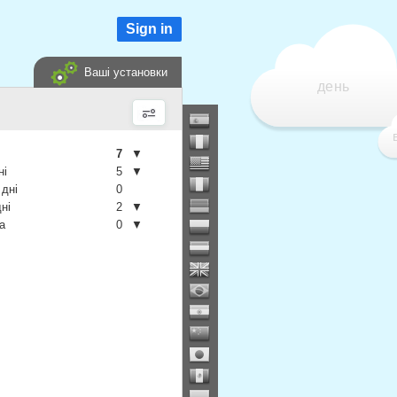
Sign in
Ваші установки
день
7
▼
ні
5
▼
 дні
0
дні
2
▼
а
0
▼