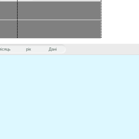
місяць
рік
Дані