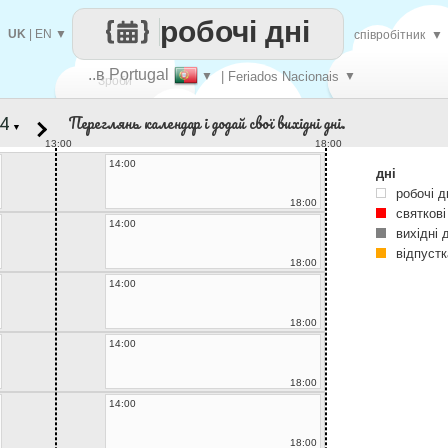
робочі дні
UK
|
EN
▼
співробітник
▼
..в Portugal
▼
| Feriados Nacionais
▼
Зроби
Переглянь календар і додай свої вихідні дні.
▼
кожен
13:00
18:00
14:00
дні
робочі д
18:00
святкові
14:00
вихідні 
відпустк
18:00
14:00
18:00
14:00
18:00
14:00
18:00