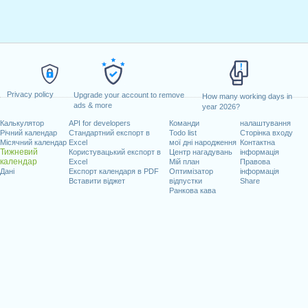
Privacy policy
Upgrade your account to remove
How many working days in
ads & more
year 2026?
Калькулятор
API for developers
Команди
налаштування
Річний календар
Стандартний експорт в
Todo list
Сторінка входу
Місячний календар
Excel
мої дні народження
Контактна
Тижневий
Користувацький експорт в
Центр нагадувань
інформація
календар
Excel
Мій план
Правова
Дані
Експорт календаря в PDF
Оптимізатор
інформація
Вставити віджет
відпустки
Share
Ранкова кава