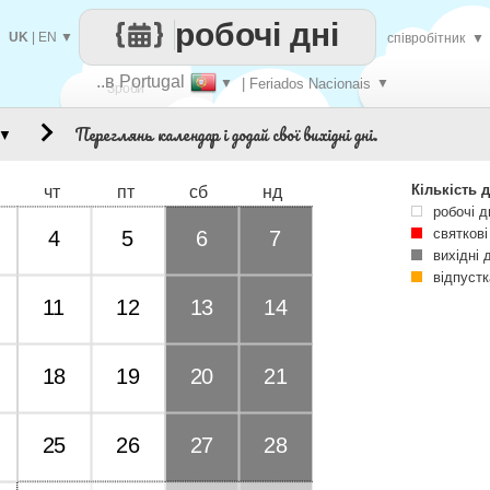
робочі дні
UK
|
EN
▼
співробітник
▼
..в Portugal
▼
| Feriados Nacionais
▼
Зроби
Переглянь календар і додай свої вихідні дні.
▼
кожен
Кількість д
чт
пт
сб
нд
робочі д
святкові
4
5
6
7
вихідні 
відпустк
11
12
13
14
18
19
20
21
25
26
27
28