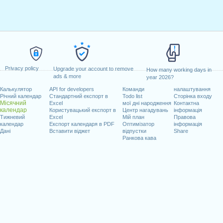
Privacy policy
Upgrade your account to remove
How many working days in
ads & more
year 2026?
Калькулятор
API for developers
Команди
налаштування
Річний календар
Стандартний експорт в
Todo list
Сторінка входу
Місячний
Excel
мої дні народження
Контактна
календар
Користувацький експорт в
Центр нагадувань
інформація
Тижневий
Excel
Мій план
Правова
календар
Експорт календаря в PDF
Оптимізатор
інформація
Дані
Вставити віджет
відпустки
Share
Ранкова кава