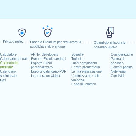
Privacy policy
Passa a Premium per rimuovere le
Quanti giorni lavorativi
pubblicità e altro ancora
nell'anno 2026?
Calcolatore
API for developers
Squadre
Configurazione
Calendario annuale
Esporta Excel standard
Todo list
Pagina di
Calendario
Esporta Excel
I miei compleanni
accesso
mensile
personalizzato
Centro promemoria
Contatti pagina
Calendario
Esporta calendario PDF
La mia pianificazione
Note legali
settimanale
Incorpora un widget
L'ottimizzatore delle
Condividi
Dati
vacanza
Caffè del mattino