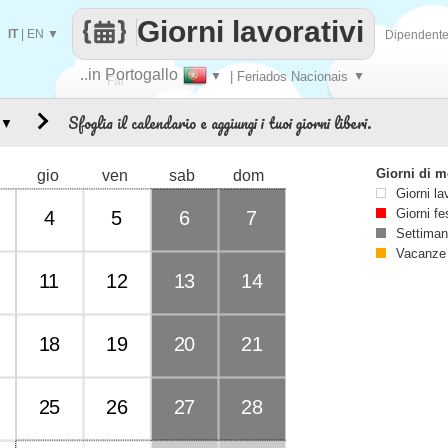
Giorni lavorativi
IT
|
EN
▼
Dipendent
..in Portogallo
▼
| Feriados Nacionais
▼
Fai
Sfoglia il calendario e aggiungi i tuoi giorni liberi.
▼
contare
Giorni di 
gio
ven
sab
dom
Giorni la
Giorni fe
4
5
6
7
Settiman
Vacanze
11
12
13
14
18
19
20
21
25
26
27
28