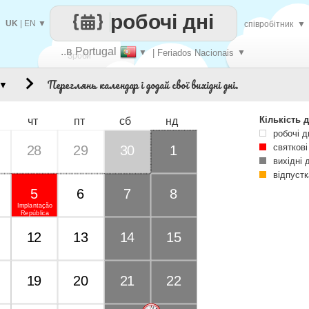
робочі дні
UK
|
EN
▼
співробітник
▼
..в Portugal
▼
| Feriados Nacionais
▼
Зроби
Переглянь календар і додай свої вихідні дні.
▼
кожен
Кількість д
чт
пт
сб
нд
робочі д
святкові
28
29
30
1
вихідні 
відпустк
5
6
7
8
Implantação
República
12
13
14
15
19
20
21
22