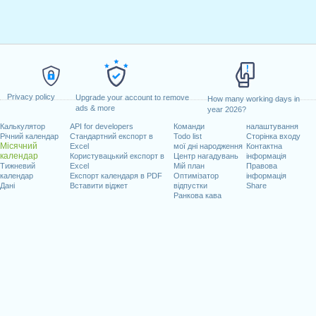
Privacy policy
Upgrade your account to remove
How many working days in
ads & more
year 2026?
Калькулятор
API for developers
Команди
налаштування
Річний календар
Стандартний експорт в
Todo list
Сторінка входу
Місячний
Excel
мої дні народження
Контактна
календар
Користувацький експорт в
Центр нагадувань
інформація
Тижневий
Excel
Мій план
Правова
календар
Експорт календаря в PDF
Оптимізатор
інформація
Дані
Вставити віджет
відпустки
Share
Ранкова кава