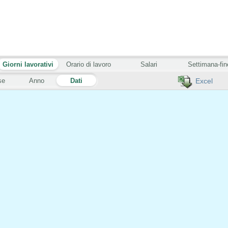
Giorni lavorativi
Orario di lavoro
Salari
Settimana-fin
se
Anno
Dati
Excel