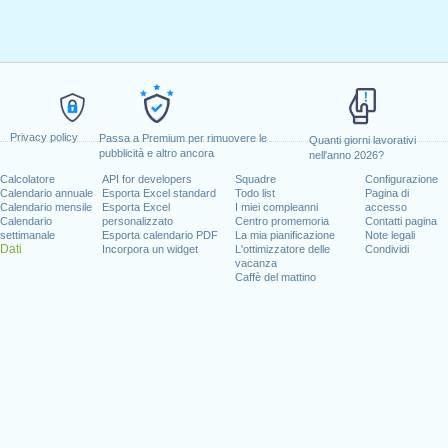
Privacy policy
Passa a Premium per rimuovere le
Quanti giorni lavorativi
pubblicità e altro ancora
nell'anno 2026?
Calcolatore
API for developers
Squadre
Configurazione
Calendario annuale
Esporta Excel standard
Todo list
Pagina di
Calendario mensile
Esporta Excel
I miei compleanni
accesso
Calendario
personalizzato
Centro promemoria
Contatti pagina
settimanale
Esporta calendario PDF
La mia pianificazione
Note legali
Dati
Incorpora un widget
L'ottimizzatore delle
Condividi
vacanza
Caffè del mattino