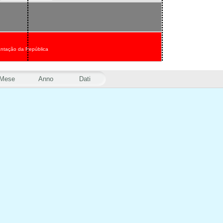
antação da República
Mese
Anno
Dati