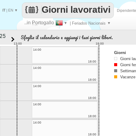
Giorni lavorativi
IT
|
EN
▼
Dipendent
..in Portogallo
▼
| Feriados Nacionais
▼
Fai
Sfoglia il calendario e aggiungi i tuoi giorni liberi.
contare
13:00
18:00
14:00
Giorni
Giorni la
18:00
Giorni fe
14:00
Settiman
Vacanze
18:00
14:00
18:00
14:00
18:00
14:00
18:00