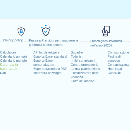
Privacy policy
Passa a Premium per rimuovere le
Quanti giorni lavorativi
pubblicità e altro ancora
nell'anno 2026?
Calcolatore
API for developers
Squadre
Configurazione
Calendario annuale
Esporta Excel standard
Todo list
Pagina di
Calendario mensile
Esporta Excel
I miei compleanni
accesso
Calendario
personalizzato
Centro promemoria
Contatti pagina
settimanale
Esporta calendario PDF
La mia pianificazione
Note legali
Dati
Incorpora un widget
L'ottimizzatore delle
Condividi
vacanza
Caffè del mattino