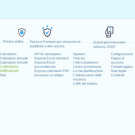
Privacy policy
Passa a Premium per rimuovere le
Quanti giorni lavorativi
pubblicità e altro ancora
nell'anno 2026?
Calcolatore
API for developers
Squadre
Configurazione
Calendario annuale
Esporta Excel standard
Todo list
Pagina di
Calendario mensile
Esporta Excel
I miei compleanni
accesso
Calendario
personalizzato
Centro promemoria
Contatti pagina
settimanale
Esporta calendario PDF
La mia pianificazione
Note legali
Dati
Incorpora un widget
L'ottimizzatore delle
Condividi
vacanza
Caffè del mattino