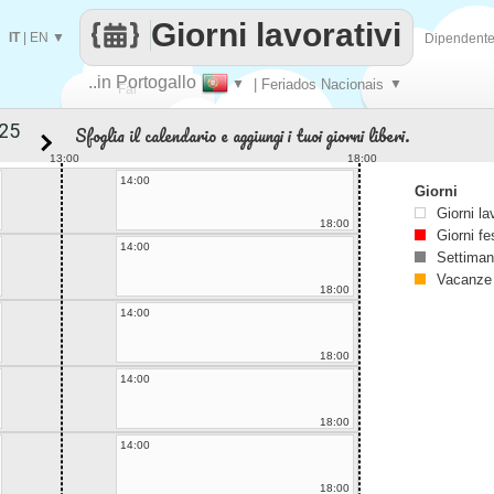
Giorni lavorativi
IT
|
EN
▼
Dipendent
..in Portogallo
▼
| Feriados Nacionais
▼
Fai
Sfoglia il calendario e aggiungi i tuoi giorni liberi.
contare
13:00
18:00
14:00
Giorni
Giorni la
18:00
Giorni fe
14:00
Settiman
Vacanze
18:00
14:00
18:00
14:00
18:00
14:00
18:00