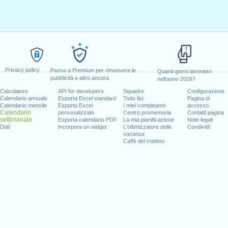
Privacy policy
Passa a Premium per rimuovere le
Quanti giorni lavorativi
pubblicità e altro ancora
nell'anno 2026?
Calcolatore
API for developers
Squadre
Configurazione
Calendario annuale
Esporta Excel standard
Todo list
Pagina di
Calendario mensile
Esporta Excel
I miei compleanni
accesso
Calendario
personalizzato
Centro promemoria
Contatti pagina
settimanale
Esporta calendario PDF
La mia pianificazione
Note legali
Dati
Incorpora un widget
L'ottimizzatore delle
Condividi
vacanza
Caffè del mattino