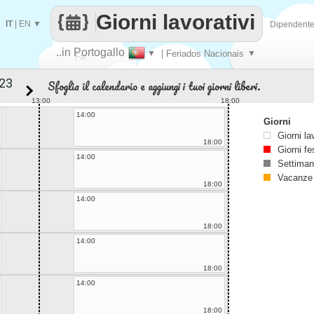
Giorni lavorativi
IT
|
EN
▼
Dipendent
..in Portogallo
▼
| Feriados Nacionais
▼
Fai
Sfoglia il calendario e aggiungi i tuoi giorni liberi.
contare
13:00
18:00
14:00
Giorni
Giorni la
18:00
Giorni fe
14:00
Settiman
Vacanze
18:00
14:00
18:00
14:00
18:00
14:00
18:00