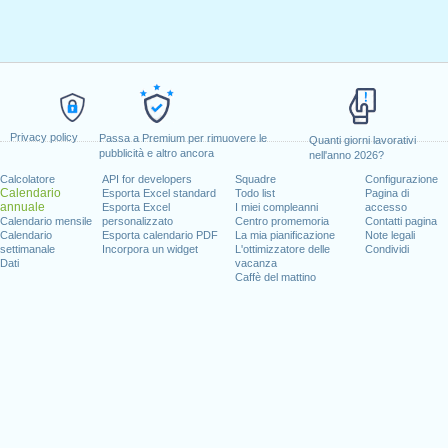
Privacy policy
Passa a Premium per rimuovere le
Quanti giorni lavorativi
pubblicità e altro ancora
nell'anno 2026?
Calcolatore
API for developers
Squadre
Configurazione
Calendario
Esporta Excel standard
Todo list
Pagina di
annuale
Esporta Excel
I miei compleanni
accesso
Calendario mensile
personalizzato
Centro promemoria
Contatti pagina
Calendario
Esporta calendario PDF
La mia pianificazione
Note legali
settimanale
Incorpora un widget
L'ottimizzatore delle
Condividi
Dati
vacanza
Caffè del mattino