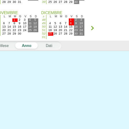
28
29
30
31
39
25
26
27
28
29
30
OVEMBRE
DICEMBRE
L
M
M
G
V
S
D
s
L
M
M
G
V
S
D
1
2
3
4
5
48
1
2
3
6
7
8
9
10
11
12
49
4
5
6
7
8
9
10
13
14
15
16
17
18
19
50
11
12
13
14
15
16
17
20
21
22
23
24
25
26
51
18
19
20
21
22
23
24
27
28
29
30
52
25
26
27
28
29
30
31
01
Mese
Anno
Dati