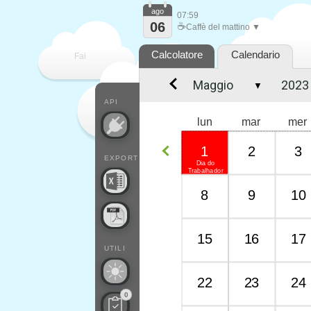
ago
07:59
06
☕
Caffè del mattino ▼
Calcolatore
Calendario
Fai
▼
contare
API
lun
mar
mer
1
2
3
EXPORT
Dia do
Trabalhador
8
9
10
15
16
17
UTILI
22
23
24
0