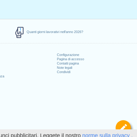
Quanti giorni lavorativi nell'anno 2026?
Configurazione
Pagina di accesso
Contatti pagina
Note legali
Condividi
nza
Def
unci pubblicitari. Leggete il nostro
norme sulla privacy .