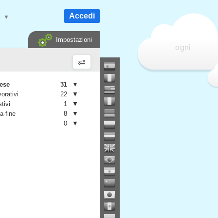
Accedi
e
▼
Impostazioni
ogni
mese
31
▼
vorativi
22
▼
stivi
1
▼
a-fine
8
▼
0
▼