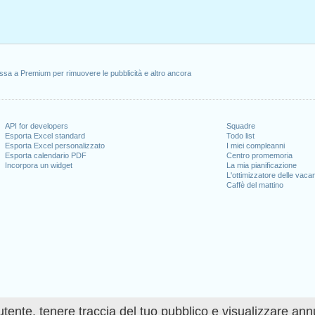
ssa a Premium per rimuovere le pubblicità e altro ancora
API for developers
Squadre
Esporta Excel standard
Todo list
Esporta Excel personalizzato
I miei compleanni
Esporta calendario PDF
Centro promemoria
Incorpora un widget
La mia pianificazione
L'ottimizzatore delle vaca
Caffè del mattino
utente, tenere traccia del tuo pubblico e visualizzare ann