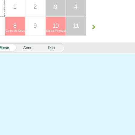
1
2
3
4
8
9
10
11
Corpo de Deus
Dia de Portugal
Mese
Anno
Dati