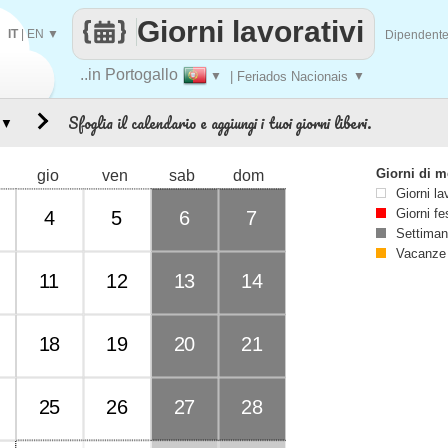
Giorni lavorativi
IT
|
EN
▼
Dipendent
..in Portogallo
▼
| Feriados Nacionais
▼
Sfoglia il calendario e aggiungi i tuoi giorni liberi.
▼
Giorni di 
gio
ven
sab
dom
Giorni la
Giorni fe
4
5
6
7
Settiman
Vacanze
11
12
13
14
18
19
20
21
25
26
27
28