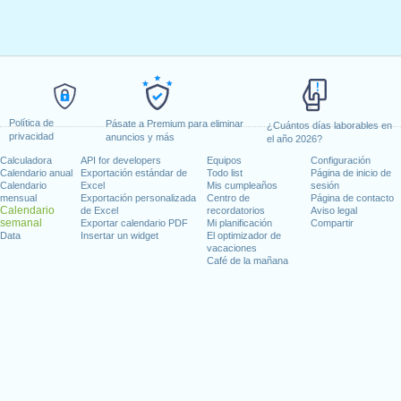
Política de
Pásate a Premium para eliminar
¿Cuántos días laborables en
privacidad
anuncios y más
el año 2026?
Calculadora
API for developers
Equipos
Configuración
Calendario anual
Exportación estándar de
Todo list
Página de inicio de
Calendario
Excel
Mis cumpleaños
sesión
mensual
Exportación personalizada
Centro de
Página de contacto
Calendario
de Excel
recordatorios
Aviso legal
semanal
Exportar calendario PDF
Mi planificación
Compartir
Data
Insertar un widget
El optimizador de
vacaciones
Café de la mañana