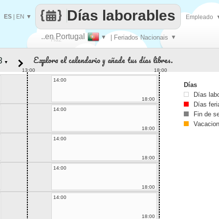
Días laborables
ES
|
EN
▼
Empleado
..en Portugal
▼
| Feriados Nacionais
▼
Haz
Explora el calendario y añade tus días libres.
▼
que
13:00
18:00
14:00
Días
Días lab
18:00
Días fer
14:00
Fin de 
Vacacio
18:00
14:00
18:00
14:00
18:00
14:00
18:00