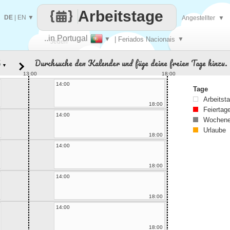
Arbeitstage
DE
|
EN
▼
Angestellter
▼
..in Portugal
▼
| Feriados Nacionais
▼
Jeden
Durchsuche den Kalender und füge deine freien Tage hinzu.
▼
Tag
13:00
18:00
14:00
Tage
Arbeitst
18:00
Feiertag
14:00
Wochene
Urlaube
18:00
14:00
18:00
14:00
18:00
14:00
18:00