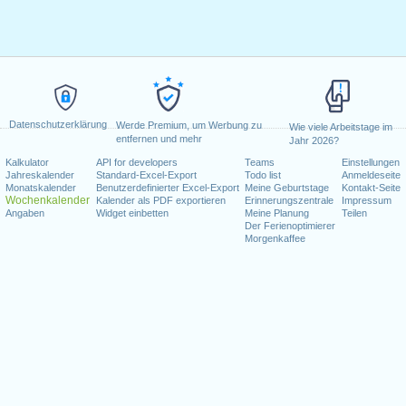
Datenschutzerklärung
Werde Premium, um Werbung zu
Wie viele Arbeitstage im
entfernen und mehr
Jahr 2026?
Kalkulator
API for developers
Teams
Einstellungen
Jahreskalender
Standard-Excel-Export
Todo list
Anmeldeseite
Monatskalender
Benutzerdefinierter Excel-Export
Meine Geburtstage
Kontakt-Seite
Wochenkalender
Kalender als PDF exportieren
Erinnerungszentrale
Impressum
Angaben
Widget einbetten
Meine Planung
Teilen
Der Ferienoptimierer
Morgenkaffee