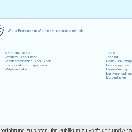
Werde Premium, um Werbung zu entfernen und mehr
API for developers
Teams
Standard-Excel-Export
Todo list
Benutzerdefinierter Excel-Export
Meine Geburtstag
Kalender als PDF exportieren
Erinnerungszentra
Widget einbetten
Meine Planung
Der Ferienoptimie
Morgenkaffee
fahrung zu bieten, Ihr Publikum zu verfolgen und Anze