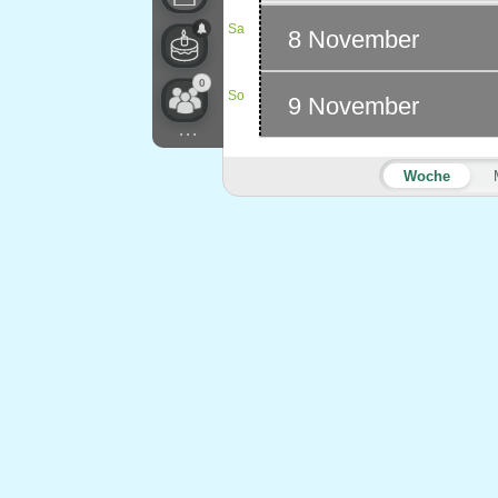
Sa
8 November
0
So
9 November
...
Woche