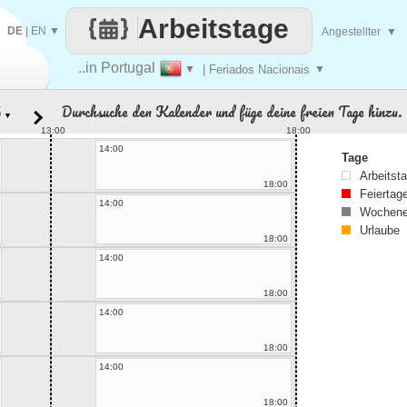
Arbeitstage
DE
|
EN
▼
Angestellter
▼
..in Portugal
▼
| Feriados Nacionais
▼
Durchsuche den Kalender und füge deine freien Tage hinzu.
▼
13:00
18:00
14:00
Tage
Arbeitst
18:00
Feiertag
14:00
Wochene
Urlaube
18:00
14:00
18:00
14:00
18:00
14:00
18:00