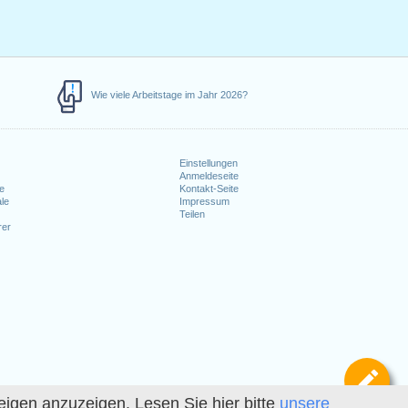
Wie viele Arbeitstage im Jahr 2026?
Einstellungen
Anmeldeseite
e
Kontakt-Seite
le
Impressum
Teilen
rer
Def
igen anzuzeigen. Lesen Sie hier bitte
unsere