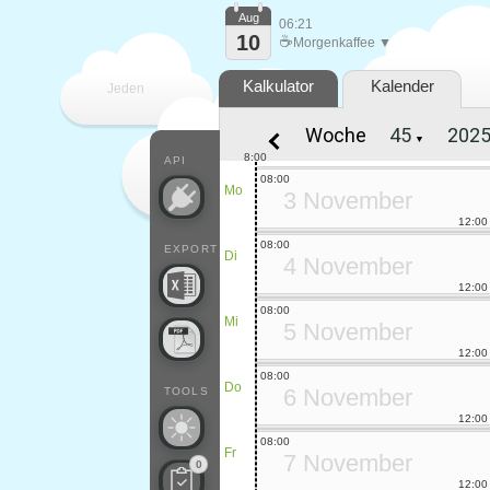
Aug
06:21
10
☕
Morgenkaffee ▼
Kalkulator
Kalender
Jeden
Woche
▼
Tag
8:00
API
08:00
Mo
3 November
12:00
08:00
EXPORT
Di
4 November
12:00
08:00
Mi
5 November
12:00
08:00
Do
6 November
TOOLS
12:00
08:00
Fr
7 November
0
12:00