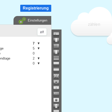
Registrierung
Einstellungen
zählen
7
▼
age
5
▼
e
0
ndtage
2
▼
0
▼