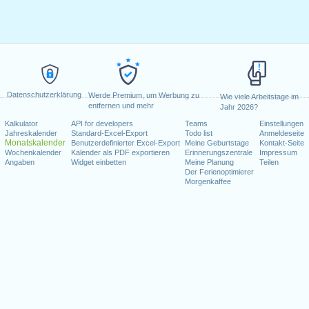
Datenschutzerklärung
Werde Premium, um Werbung zu
Wie viele Arbeitstage im
entfernen und mehr
Jahr 2026?
Kalkulator
API for developers
Teams
Einstellungen
Jahreskalender
Standard-Excel-Export
Todo list
Anmeldeseite
Monatskalender
Benutzerdefinierter Excel-Export
Meine Geburtstage
Kontakt-Seite
Wochenkalender
Kalender als PDF exportieren
Erinnerungszentrale
Impressum
Angaben
Widget einbetten
Meine Planung
Teilen
Der Ferienoptimierer
Morgenkaffee