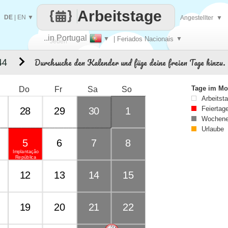
Arbeitstage
DE
|
EN
▼
Angestellter
▼
..in Portugal
▼
| Feriados Nacionais
▼
Jeden
Durchsuche den Kalender und füge deine freien Tage hinzu.
44
Tag
Tage im Mo
Do
Fr
Sa
So
Arbeitst
Feiertag
28
29
30
1
Wochene
Urlaube
5
6
7
8
Implantação
República
12
13
14
15
19
20
21
22