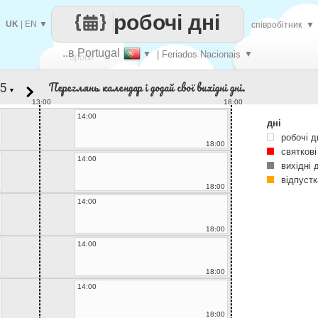
робочі дні
UK
|
EN
▼
співробітник
▼
..в Portugal
▼
| Feriados Nacionais
▼
Зроби
Переглянь календар і додай свої вихідні дні.
▼
кожен
13:00
18:00
14:00
дні
робочі д
18:00
святкові
14:00
вихідні 
відпустк
18:00
14:00
18:00
14:00
18:00
14:00
18:00