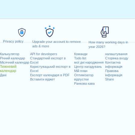
Privacy policy
Upgrade your account to remove
How many working days in
ads & more
year 2026?
Калькулятор
API for developers
Команди
налаштування
Річний календар
Стандартний експорт в
Todo list
Сторінка входу
Місячний календар
Excel
мої дні народження
Контактна
Тижневий
Користувацький експорт в
Центр нагадувань
інформація
календар
Excel
Мій план
Правова
Дані
Експорт календаря в PDF
Оптимізатор
інформація
Вставити віджет
відпустки
Share
Ранкова кава