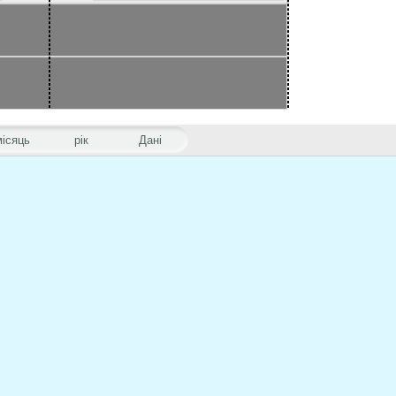
місяць
рік
Дані