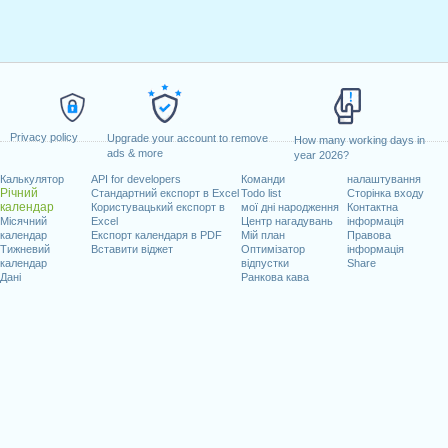
Privacy policy
Upgrade your account to remove
How many working days in
ads & more
year 2026?
Калькулятор
API for developers
Команди
налаштування
Річний
Стандартний експорт в Excel
Todo list
Сторінка входу
календар
Користувацький експорт в
мої дні народження
Контактна
Місячний
Excel
Центр нагадувань
інформація
календар
Експорт календаря в PDF
Мій план
Правова
Тижневий
Вставити віджет
Оптимізатор
інформація
календар
відпустки
Share
Дані
Ранкова кава