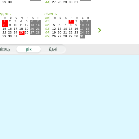
29
30
44
27
28
29
30
31
удень
січень
п
в
с
ч
п
с
н
не
п
в
с
ч
п
с
н
1
2
3
4
5
6
7
01
1
2
3
4
8
9
10
11
12
13
14
02
5
6
7
8
9
10
11
15
16
17
18
19
20
21
03
12
13
14
15
16
17
18
22
23
24
25
26
27
28
04
19
20
21
22
23
24
25
29
30
31
05
26
27
28
29
30
31
місяць
рік
Дані