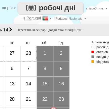
робочі дні
UK
|
EN
▼
співробітник
▼
..в Portugal
▼
| Feriados Nacionais
▼
Зроби
ь 14
Переглянь календар і додай свої вихідні дні.
кожен
Кількість д
чт
пт
сб
нд
робочі д
святкові
27
28
1
2
вихідні 
відпустк
6
7
8
9
13
14
15
16
20
21
22
23