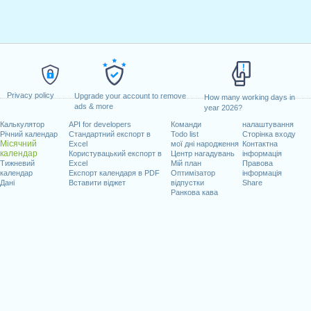
Privacy policy
Upgrade your account to remove
How many working days in
ads & more
year 2026?
Калькулятор
API for developers
Команди
налаштування
Річний календар
Стандартний експорт в
Todo list
Сторінка входу
Місячний
Excel
мої дні народження
Контактна
календар
Користувацький експорт в
Центр нагадувань
інформація
Тижневий
Excel
Мій план
Правова
календар
Експорт календаря в PDF
Оптимізатор
інформація
Дані
Вставити віджет
відпустки
Share
Ранкова кава