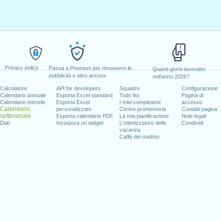
Privacy policy
Passa a Premium per rimuovere le
Quanti giorni lavorativi
pubblicità e altro ancora
nell'anno 2026?
Calcolatore
API for developers
Squadre
Configurazione
Calendario annuale
Esporta Excel standard
Todo list
Pagina di
Calendario mensile
Esporta Excel
I miei compleanni
accesso
Calendario
personalizzato
Centro promemoria
Contatti pagina
settimanale
Esporta calendario PDF
La mia pianificazione
Note legali
Dati
Incorpora un widget
L'ottimizzatore delle
Condividi
vacanza
Caffè del mattino