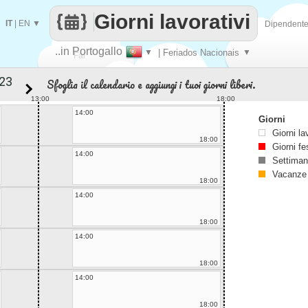
Giorni lavorativi
IT
|
EN
▼
Dipendent
..in Portogallo
▼
| Feriados Nacionais
▼
Fai
Sfoglia il calendario e aggiungi i tuoi giorni liberi.
contare
13:00
18:00
14:00
Giorni
Giorni la
18:00
Giorni fe
14:00
Settiman
Vacanze
18:00
14:00
18:00
14:00
18:00
14:00
18:00