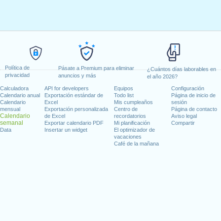
Política de
Pásate a Premium para eliminar
¿Cuántos días laborables en
privacidad
anuncios y más
el año 2026?
Calculadora
API for developers
Equipos
Configuración
Calendario anual
Exportación estándar de
Todo list
Página de inicio de
Calendario
Excel
Mis cumpleaños
sesión
mensual
Exportación personalizada
Centro de
Página de contacto
Calendario
de Excel
recordatorios
Aviso legal
semanal
Exportar calendario PDF
Mi planificación
Compartir
Data
Insertar un widget
El optimizador de
vacaciones
Café de la mañana