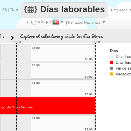
Días laborables
ES
|
EN
▼
Empleado
..en Portugal
▼
| Feriados Nacionais
▼
Haz
Explora el calendario y añade tus días libres.
▼
que
13:00
18:00
14:00
Días
Días lab
18:00
Días fer
14:00
Fin de 
Vacacio
18:00
14:00
18:00
nção de Nossa Senhora
14:00
18:00