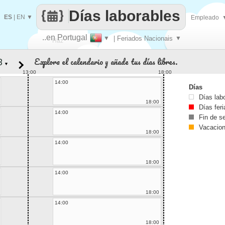
Días laborables
ES
|
EN
▼
Empleado
..en Portugal
▼
| Feriados Nacionais
▼
Haz
Explora el calendario y añade tus días libres.
▼
que
13:00
18:00
14:00
Días
Días lab
18:00
Días fer
14:00
Fin de 
Vacacio
18:00
14:00
18:00
14:00
18:00
14:00
18:00