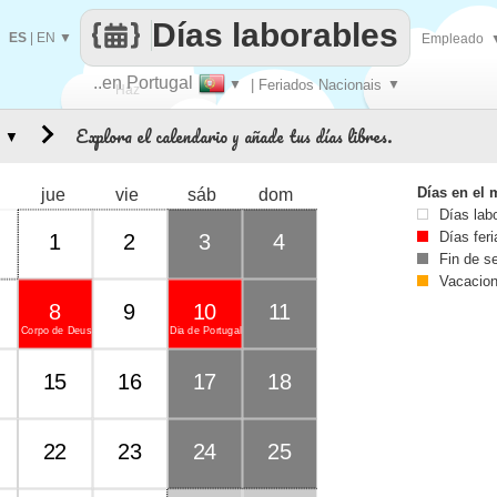
Días laborables
ES
|
EN
▼
Empleado
..en Portugal
▼
| Feriados Nacionais
▼
Haz
Explora el calendario y añade tus días libres.
▼
que
Días en el 
jue
vie
sáb
dom
Días lab
Días fer
1
2
3
4
Fin de 
Vacacio
8
9
10
11
Corpo de Deus
Dia de Portugal
15
16
17
18
22
23
24
25