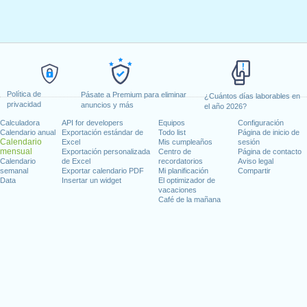
Política de
Pásate a Premium para eliminar
¿Cuántos días laborables en
privacidad
anuncios y más
el año 2026?
Calculadora
API for developers
Equipos
Configuración
Calendario anual
Exportación estándar de
Todo list
Página de inicio de
Calendario
Excel
Mis cumpleaños
sesión
mensual
Exportación personalizada
Centro de
Página de contacto
Calendario
de Excel
recordatorios
Aviso legal
semanal
Exportar calendario PDF
Mi planificación
Compartir
Data
Insertar un widget
El optimizador de
vacaciones
Café de la mañana