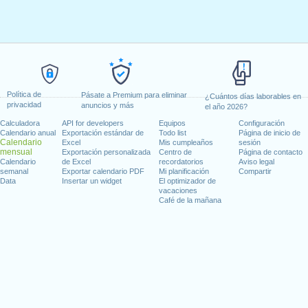
Política de
Pásate a Premium para eliminar
¿Cuántos días laborables en
privacidad
anuncios y más
el año 2026?
Calculadora
API for developers
Equipos
Configuración
Calendario anual
Exportación estándar de
Todo list
Página de inicio de
Calendario
Excel
Mis cumpleaños
sesión
mensual
Exportación personalizada
Centro de
Página de contacto
Calendario
de Excel
recordatorios
Aviso legal
semanal
Exportar calendario PDF
Mi planificación
Compartir
Data
Insertar un widget
El optimizador de
vacaciones
Café de la mañana