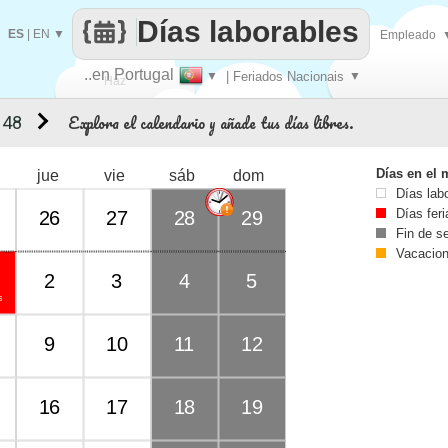
Días laborables
ES
|
EN
▼
Empleado
..en Portugal
▼
| Feriados Nacionais
▼
Haz
Explora el calendario y añade tus días libres.
 48
que
Días en el 
jue
vie
sáb
dom
Días lab
Días fer
26
27
28
29
Fin de 
Vacacio
2
3
4
5
s
9
10
11
12
16
17
18
19