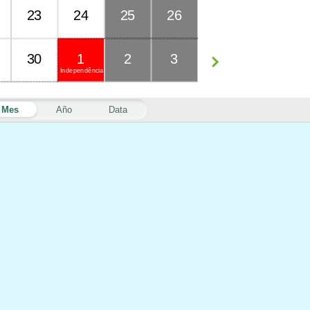
23
24
25
26
30
1
2
3
Independência
Mes
Año
Data